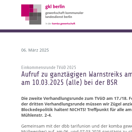
06. März 2025
Einkommensrunde TVöD 2025
Aufruf zu ganztägigen Warnstreiks am
am 10.03.2025 (alle) bei der BSR
Die zweite Verhandlungsrunde zum TVöD am 17./18. F
der dritten Verhandlungsrunde müssen wir Zügel anzie
Blockedepolitik halten! NICHTS! Treffpunkt für alle a
Mühlenstr. 2-4.
Gemeinsam mit der dbb tarifunion und der komba gewerk
Müllwerrker) auf, am 06. und 07.03.2025 ganztägig zu st