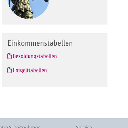
Einkommenstabellen
Besoldungstabellen
Entgelttabellen
te/Arbeitnehmer
Service