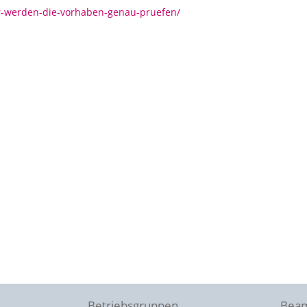
ir-werden-die-vorhaben-genau-pruefen/
Betriebsgruppen
Beam