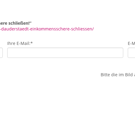
ere schließen!“
nt-dauderstaedt-einkommensschere-schliessen/
Ihre E-Mail:
*
E-M
Bitte die im Bil